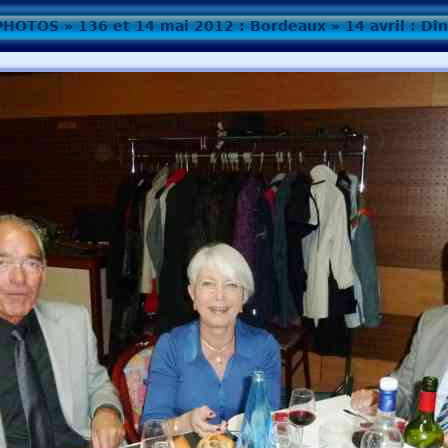
PHOTOS
»
136 et 14 mai 2012 : Bordeaux
»
14 avril : Dî